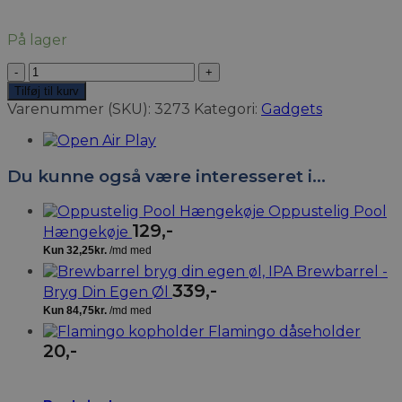
På lager
Tiki
Bar
Tilføj til kurv
Fuglehus
Varenummer (SKU):
3273
Kategori:
Gadgets
antal
Du kunne også være interesseret i…
Oppustelig Pool
129
,-
Hængekøje
Brewbarrel -
339
,-
Bryg Din Egen Øl
Flamingo dåseholder
20
,-