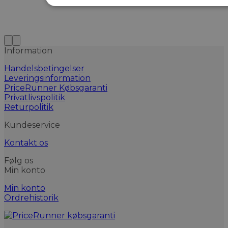
Information
Handelsbetingelser
Leveringsinformation
PriceRunner Købsgaranti
Privatlivspolitik
Returpolitik
Kundeservice
Kontakt os
Følg os
Min konto
Min konto
Ordrehistorik