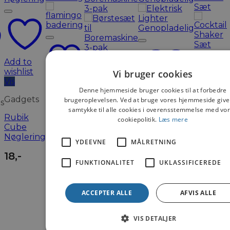
Add to
wishlist
Vi bruger cookies
Vis
Add to
Denne hjemmeside bruger cookies til at forbedre
wishlist
Gadgets
brugeroplevelsen. Ved at bruge vores hjemmeside give
Add to
s
Vis
Add to
samtykke til alle cookies i overensstemmelse med vo
wishlist
Ikke på
wishlist
Rubik
cookiepolitik.
Læs mere
Vis
Add to
lager
Vis
Cube
wishlist
Nøglering
Gadgets
Gadgets
YDEEVNE
MÅLRETNING
Vis
Boligtilbehør
18
,-
Cocktail
Flamingo
Fritid
Elektrisk
FUNKTIONALITET
UKLASSIFICEREDE
Shaker
badering
Lighter
Sæt
Børstesæt til
Genopladelig
149
,-
Boremaskine
ACCEPTER ALLE
AFVIS ALLE
195
,-
3-pak
99
,-
59
,-
VIS DETALJER