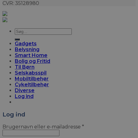
CVR: 35128980
Søg
efter:
Gadgets
Belysning
Smart Home
Bolig og Fritid
Til Børn
Selskabsspil
Mobiltilbehør
Cykeltilbehør
Diverse
Log ind
Log ind
Brugernavn eller e-mailadresse
*