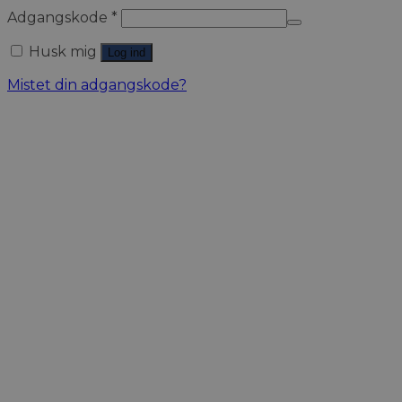
Adgangskode
*
Husk mig
Log ind
Mistet din adgangskode?