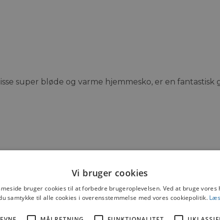
sse super bløde og varme hjemmesko, er en fantastisk ga
Vi bruger cookies
eside bruger cookies til at forbedre brugeroplevelsen. Ved at bruge vore
du samtykke til alle cookies i overensstemmelse med vores cookiepolitik.
Læs
EVNE
MÅLRETNING
FUNKTIONALITET
UKLASSIF