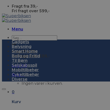
Skip
Fragt fra 39,-
to
Fri fragt over 599,-
content
Menu
Søg
Gadgets
efter:
Belysning
Smart Home
Fragt fra 39,-
Bolig og Fritid
Fri fragt over 599,-
Til Børn
Selskabsspil
Log ind
Mobiltilbehør
Cykeltilbehør
Kurv
0
Diverse
Ingen varer i kurven.
0
Kurv