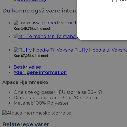
Du kunne også være interesseret i…
Fodmassage med Var
39
,-
Mr. Te mand
Fluffy Hoodie til Voksn
Beskrivelse
Yderligere information
Alpaca Hjemmesko
One size og passer i EU størrelse 36 – 41
Dimensions product: 30 x 20 x 22 cm
Material: 100% Polyester
Relaterede varer