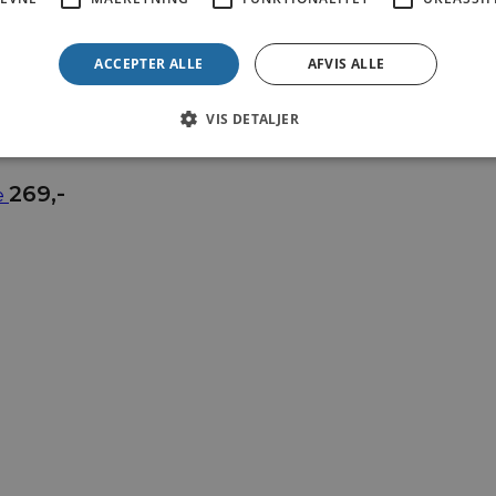
ACCEPTER ALLE
AFVIS ALLE
599
,-
me
VIS DETALJER
269
,-
e