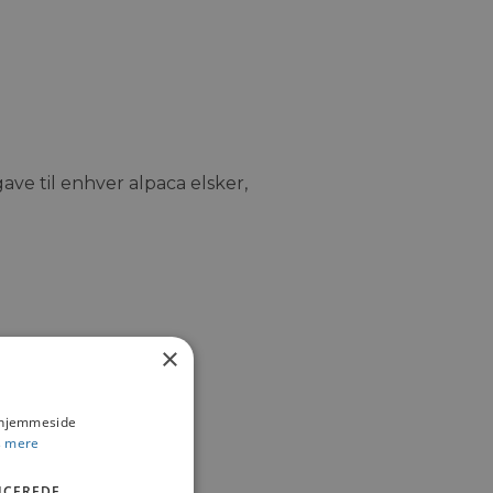
ve til enhver alpaca elsker,
×
s hjemmeside
 mere
ICEREDE