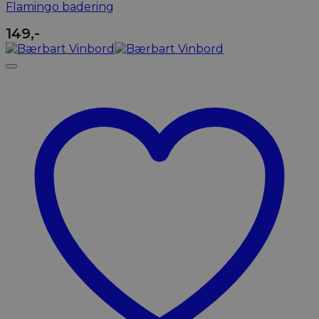
Flamingo badering
149
,-