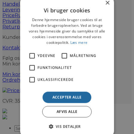
×
Handelsbetingelser
Vi bruger cookies
Leveringsinformation
PriceRunner Købsgaranti
Denne hjemmeside bruger cookies til at
Privatlivspolitik
forbedre brugeroplevelsen. Ved at bruge
Returpolitik
vores hjemmeside giver du samtykke til alle
cookies i overensstemmelse med vores
Kundeservice
cookiepolitik.
Læs mere
Kontakt os
YDEEVNE
MÅLRETNING
Følg os
Min konto
FUNKTIONALITET
Min konto
UKLASSIFICEREDE
Ordrehistorik
ACCEPTER ALLE
CVR: 35128980
AFVIS ALLE
VIS DETALJER
Søg
efter: