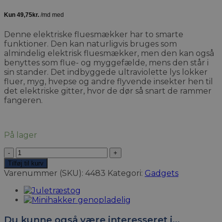
Denne elektriske fluesmækker har to smarte
funktioner. Den kan naturligvis bruges som
almindelig elektrisk fluesmækker, men den kan også
benyttes som flue- og myggefælde, mens den står i
sin stander. Det indbyggede ultraviolette lys lokker
fluer, myg, hvepse og andre flyvende insekter hen til
det elektriske gitter, hvor de dør så snart de rammer
fangeren.
På lager
2-
i-
Tilføj til kurv
1
Varenummer (SKU):
4483
Kategori:
Gadgets
Elektrisk
Fluesmækker
Genopladelig
antal
Du kunne også være interesseret i…