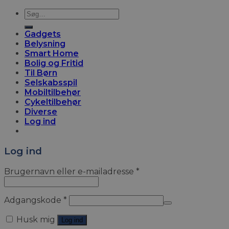
Søg
efter:
Gadgets
Belysning
Smart Home
Bolig og Fritid
Til Børn
Selskabsspil
Mobiltilbehør
Cykeltilbehør
Diverse
Log ind
Log ind
Brugernavn eller e-mailadresse
*
Adgangskode
*
Husk mig
Log ind