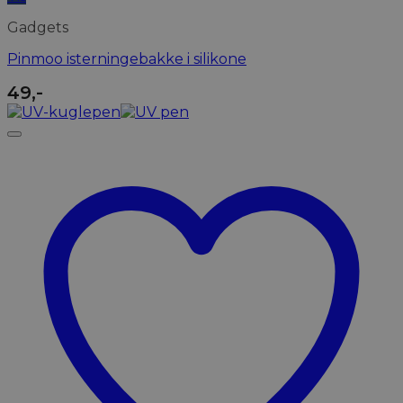
Gadgets
Pinmoo isterningebakke i silikone
49
,-