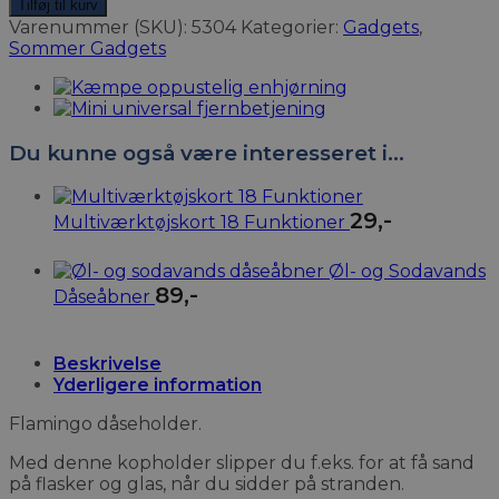
dåseholder
Tilføj til kurv
antal
Varenummer (SKU):
5304
Kategorier:
Gadgets
,
Sommer Gadgets
Du kunne også være interesseret i…
29
,-
Multiværktøjskort 18 Funktioner
Øl- og Sodavands
89
,-
Dåseåbner
Beskrivelse
Yderligere information
Flamingo dåseholder.
Med denne kopholder slipper du f.eks. for at få sand
på flasker og glas, når du sidder på stranden.