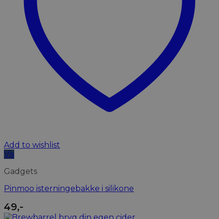
Add to wishlist
Vis
Gadgets
Pinmoo isterningebakke i silikone
49
,-