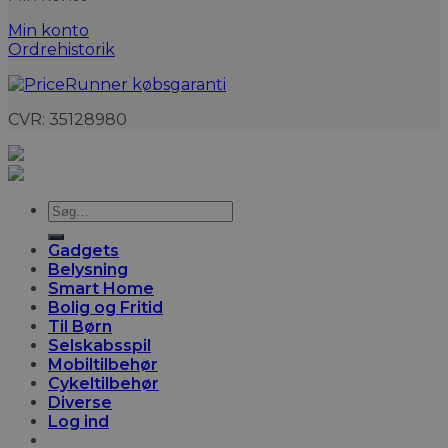
Min konto
Ordrehistorik
CVR: 35128980
Søg
efter:
Gadgets
Belysning
Smart Home
Bolig og Fritid
Til Børn
Selskabsspil
Mobiltilbehør
Cykeltilbehør
Diverse
Log ind