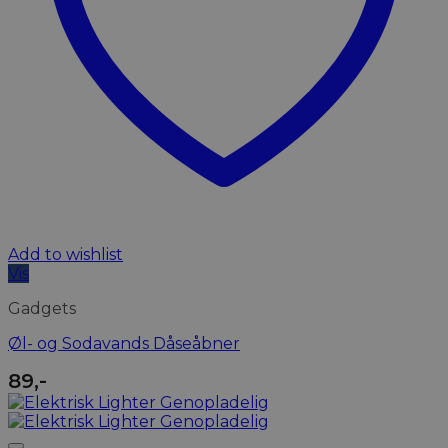
Add to wishlist
Vis
Gadgets
Øl- og Sodavands Dåseåbner
89
,-