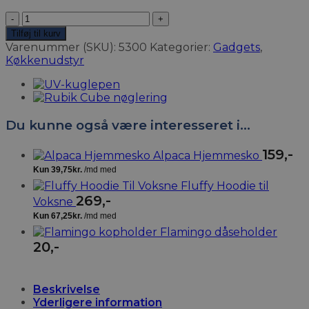
Mr.
Te
Tilføj til kurv
mand
Varenummer (SKU):
5300
Kategorier:
Gadgets
,
antal
Køkkenudstyr
Du kunne også være interesseret i…
159
,-
Alpaca Hjemmesko
Fluffy Hoodie til
269
,-
Voksne
Flamingo dåseholder
20
,-
Beskrivelse
Yderligere information