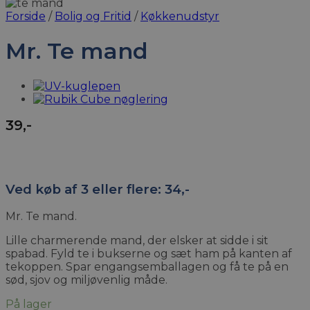
Forside
/
Bolig og Fritid
/
Køkkenudstyr
Mr. Te mand
39
,-
Ved køb af 3 eller flere: 34,-
Mr. Te mand.
Lille charmerende mand, der elsker at sidde i sit
spabad. Fyld te i bukserne og sæt ham på kanten af
tekoppen. Spar engangsemballagen og få te på en
sød, sjov og miljøvenlig måde.
På lager