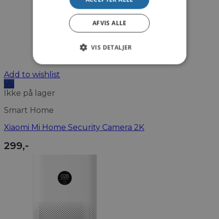
AFVIS ALLE
VIS DETALJER
Add to wishlist
Vis
Ikke på lager
Smart Home
Xiaomi Mi Home Security Camera 2K
299
,-