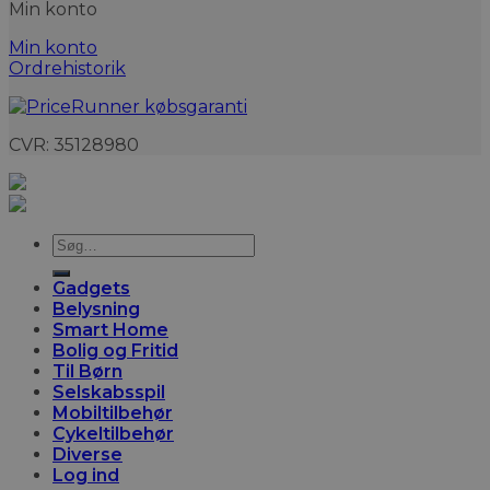
Min konto
Min konto
Ordrehistorik
CVR: 35128980
Søg
efter:
Gadgets
Belysning
Smart Home
Bolig og Fritid
Til Børn
Selskabsspil
Mobiltilbehør
Cykeltilbehør
Diverse
Log ind