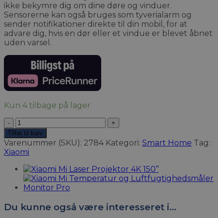
ikke bekymre dig om dine døre og vinduer.
Sensorerne kan også bruges som tyverialarm og
sender notifikationer direkte til din mobil, for at
advare dig, hvis en dør eller et vindue er blevet åbnet
uden varsel.
Kun 4 tilbage på lager
Xiaomi
Mi
Tilføj til kurv
Dør
Varenummer (SKU):
2784
Kategori:
Smart Home
Tag:
og
Xiaomi
Vindue
Sensor
2
antal
Du kunne også være interesseret i…