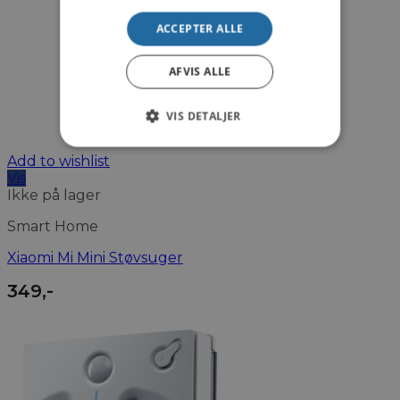
ACCEPTER ALLE
AFVIS ALLE
VIS DETALJER
Add to wishlist
Vis
Ikke på lager
Smart Home
Xiaomi Mi Mini Støvsuger
349
,-