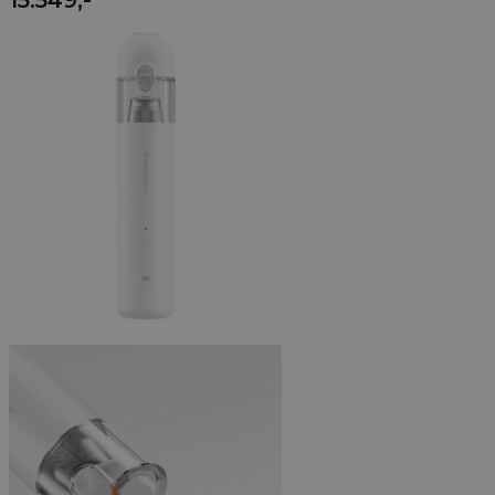
15.549
,-