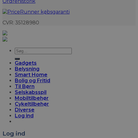
Ordrehistorik
CVR: 35128980
Søg
efter:
Gadgets
Belysning
Smart Home
Bolig og Fritid
Til Børn
Selskabsspil
Mobiltilbehør
Cykeltilbehør
Diverse
Log ind
Log ind