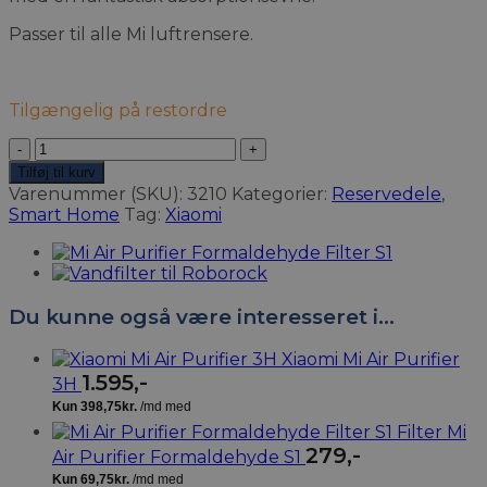
Passer til alle Mi luftrensere.
Tilgængelig på restordre
Filter
Mi
Tilføj til kurv
Air
Varenummer (SKU):
3210
Kategorier:
Reservedele
,
Purifier
Smart Home
Tag:
Xiaomi
Antibakteriel
antal
Du kunne også være interesseret i…
Xiaomi Mi Air Purifier
1.595
,-
3H
Filter Mi
279
,-
Air Purifier Formaldehyde S1