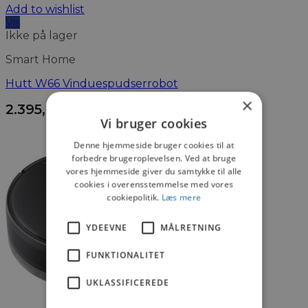
Add to wishlist
Vis
Ikke på lager
Smart Home
Hutt W66 Vinduespudserrobot
×
2.395
,-
Vi bruger cookies
Denne hjemmeside bruger cookies til at
forbedre brugeroplevelsen. Ved at bruge
vores hjemmeside giver du samtykke til alle
cookies i overensstemmelse med vores
cookiepolitik.
Læs mere
YDEEVNE
MÅLRETNING
FUNKTIONALITET
UKLASSIFICEREDE