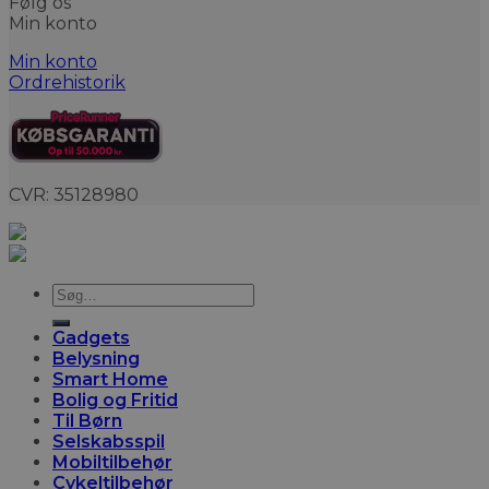
Følg os
Min konto
Min konto
Ordrehistorik
CVR: 35128980
Søg
efter:
Gadgets
Belysning
Smart Home
Bolig og Fritid
Til Børn
Selskabsspil
Mobiltilbehør
Cykeltilbehør