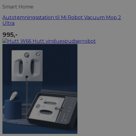
Smart Home
Autotømningsstation til Mi Robot Vacuum Mop 2
Ultra
995
,-