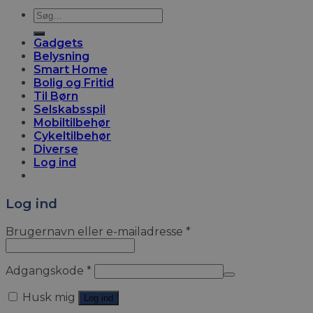
Søg
efter:
Gadgets
Belysning
Smart Home
Bolig og Fritid
Til Børn
Selskabsspil
Mobiltilbehør
Cykeltilbehør
Diverse
Log ind
Log ind
Brugernavn eller e-mailadresse
*
Adgangskode
*
Husk mig
Log ind