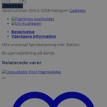
Mini
universal
Tilføj til kurv
fjernbetjening
Varenummer (SKU):
5258
Kategori:
Gadgets
antal
Beskrivelse
Yderligere information
Mini universal fjernbetjening inkl. Batteri.
Brugervejledning på dansk.
Relaterede varer