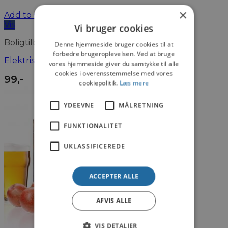
×
Add to wishlist
Vis
Vi bruger cookies
Boligtilbehør
Denne hjemmeside bruger cookies til at
forbedre brugeroplevelsen. Ved at bruge
Elektrisk Lighter Genopladelig
vores hjemmeside giver du samtykke til alle
cookies i overensstemmelse med vores
99
,-
cookiepolitik.
Læs mere
YDEEVNE
MÅLRETNING
FUNKTIONALITET
UKLASSIFICEREDE
ACCEPTER ALLE
AFVIS ALLE
VIS DETALJER