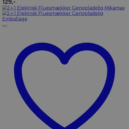
129
,-