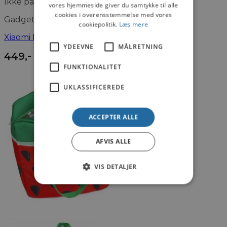
Ikke på lager
vores hjemmeside giver du samtykke til alle
cookies i overensstemmelse med vores
Gadgets
cookiepolitik.
Læs mere
Xiaomi Mi Transportabel Fotoprinter
YDEEVNE
MÅLRETNING
449
,-
FUNKTIONALITET
UKLASSIFICEREDE
ACCEPTER ALLE
AFVIS ALLE
VIS DETALJER