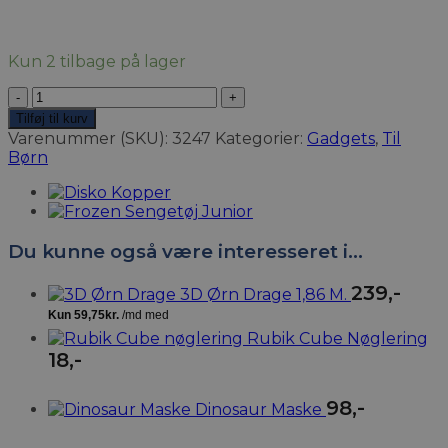
Kun 2 tilbage på lager
Mega
Cube
Tilføj til kurv
antal
Varenummer (SKU):
3247
Kategorier:
Gadgets
,
Til
Børn
Du kunne også være interesseret i…
239
,-
3D Ørn Drage 1,86 M.
Rubik Cube Nøglering
18
,-
98
,-
Dinosaur Maske