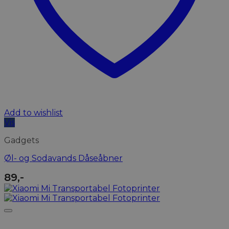
Add to wishlist
Vis
Gadgets
Øl- og Sodavands Dåseåbner
89
,-