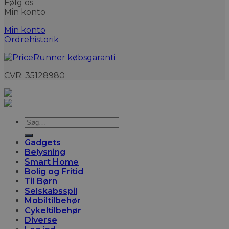
Følg os
Min konto
Min konto
Ordrehistorik
CVR: 35128980
Søg
efter:
Gadgets
Belysning
Smart Home
Bolig og Fritid
Til Børn
Selskabsspil
Mobiltilbehør
Cykeltilbehør
Diverse