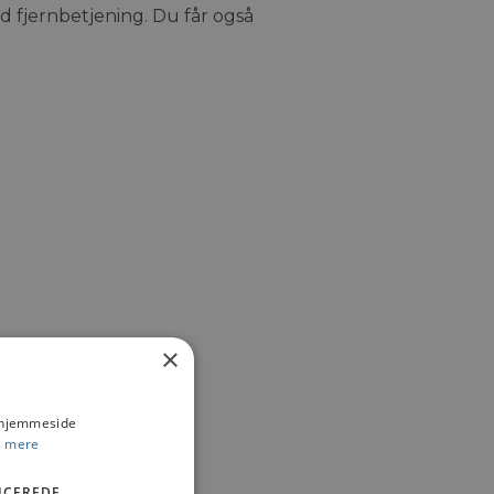
 fjernbetjening. Du får også
×
s hjemmeside
 mere
ICEREDE