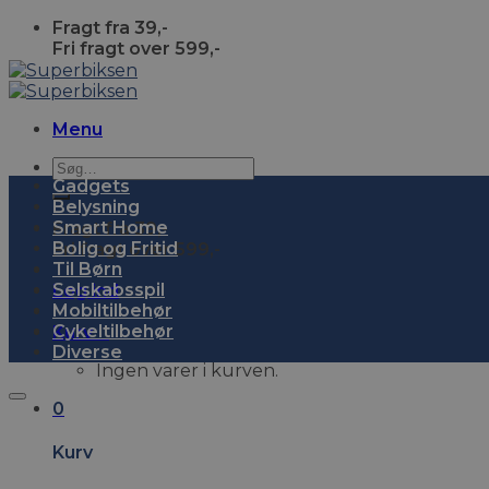
Skip
Fragt fra 39,-
to
Fri fragt over 599,-
content
Menu
Søg
Gadgets
efter:
Belysning
Smart Home
Fragt fra 39,-
Bolig og Fritid
Fri fragt over 599,-
Til Børn
Selskabsspil
Log ind
Mobiltilbehør
Cykeltilbehør
Kurv
0
Diverse
Ingen varer i kurven.
0
Kurv