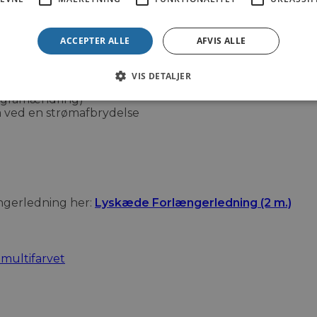
ACCEPTER ALLE
AFVIS ALLE
VIS DETALJER
programændring)
 ved en strømafbrydelse
ængerledning her:
Lyskæde Forlængerledning (2 m.)