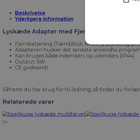
Beskrivelse
Yderligere information
Lyskæde Adapter med Fjernbetjening
Fjernbetjening (Tænd/sluk, timer, lysstyrke og 
Adapteren husker det seneste anvendte program
Kan bruges både indendørs og udendørs (IP44)
Output: 6W
CE godkendt
Såfremt du har brug for fri-ledning, så finder du forl
Relaterede varer