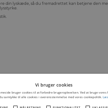
e din lyskæde, så du fremadrettet kan betjene den med
ysstyrke.
tik.
159
,-
Vi bruger cookies
169
,-
eside bruger cookies til at forbedre brugeroplevelsen. Ved at bruge vore
du samtykke til alle cookies i overensstemmelse med vores cookiepolitik.
Læs
30
,-
gerledning (2 m.)
EVNE
MÅLRETNING
FUNKTIONALITET
UKLASSIF