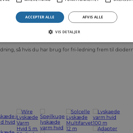
ACCEPTER ALLE
AFVIS ALLE
VIS DETALJER
skulle have brug for mere end 2 meter.
ng, så hvis du har brug for fri-ledning frem til diode