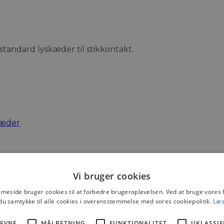
standard lyskæder til stikkontakt.
kæder
Vi bruger cookies
159
,-
eside bruger cookies til at forbedre brugeroplevelsen. Ved at bruge vore
du samtykke til alle cookies i overensstemmelse med vores cookiepolitik.
Læs
169
,-
EVNE
MÅLRETNING
FUNKTIONALITET
UKLASSIF