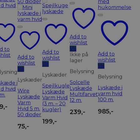
Add to
wishlist
Vis
d to
Add to
Add to
Ikke på
hlist
Add to
wishlist
wishlist
lager
wishlist
Vis
Vis
Vis
Belysning
lysning
Lyskæder
Belysning
Lyskæder
Solcelle
skæde i
Spejlkugle
Lyskæde i
Lyskæde
ld hvid
Wire
Lyskæde
varm hvid
Multifarvet
 m.
Lyskæde
Varm Hvid
100 m.
12 m.
Varm
(3 m. – 20
9
,-
Hvid 5 m.
kugler)
985
,-
239
,-
50 dioder
199
,-
75
,-