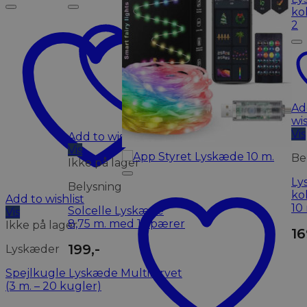
Ad
wis
Vis
Add to wishlist
Vis
Be
Ikke på lager
Ly
Belysning
ko
Add to wishlist
10
Solcelle Lyskæde
Vis
8,75 m. med 15 pærer
Ikke på lager
16
199
,-
Lyskæder
Spejlkugle Lyskæde Multifarvet
(3 m. – 20 kugler)