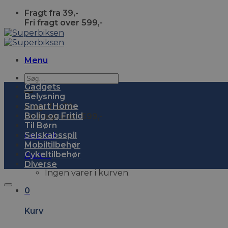
Skip
Fragt fra 39,-
to
Fri fragt over 599,-
content
Menu
Søg
Gadgets
efter:
Belysning
Smart Home
Fragt fra 39,-
Bolig og Fritid
Fri fragt over 599,-
Til Børn
Selskabsspil
Log ind
Mobiltilbehør
Cykeltilbehør
Kurv
0
Diverse
Ingen varer i kurven.
0
Kurv