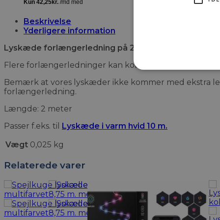
Beskrivelse
Yderligere information
Lyskæde forlængerledning på 2 meter
Flere forlængerledninger kan kobles sammen, hvis du 
Bemærk at vores lyskæder ikke kommer med ekstra ledni
forlængerledning.
Længde: 2 meter
Passer f.eks. til
Lyskæde i varm hvid 10 m.
Vægt
0,025 kg
Relaterede varer