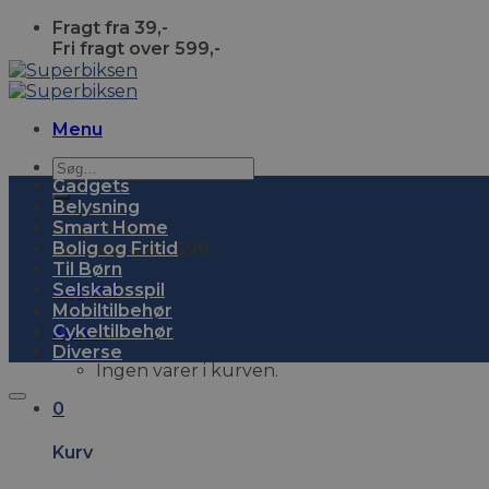
Skip
Fragt fra 39,-
to
Fri fragt over 599,-
content
Menu
Søg
Gadgets
efter:
Belysning
Smart Home
Fragt fra 39,-
Bolig og Fritid
Fri fragt over 599,-
Til Børn
Selskabsspil
Log ind
Mobiltilbehør
Cykeltilbehør
Kurv
0
Diverse
Ingen varer i kurven.
0
Kurv