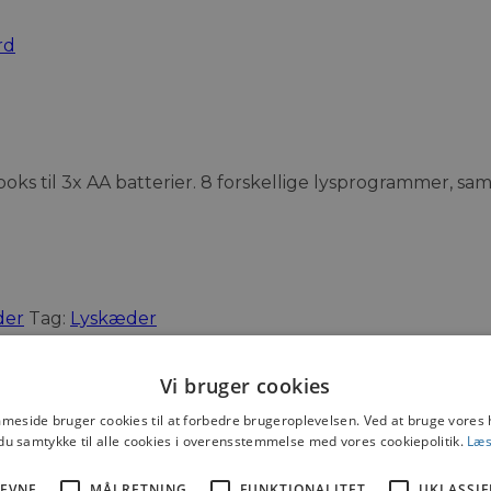
ks til 3x AA batterier. 8 forskellige lysprogrammer, s
der
Tag:
Lyskæder
Vi bruger cookies
eside bruger cookies til at forbedre brugeroplevelsen. Ved at bruge vore
du samtykke til alle cookies i overensstemmelse med vores cookiepolitik.
Læs
95
,-
Batteridrevet (5 m. - 50 stjerner)
EVNE
MÅLRETNING
FUNKTIONALITET
UKLASSIF