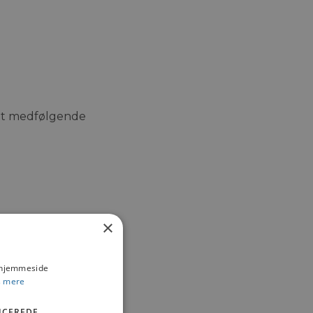
amt medfølgende
×
s hjemmeside
 mere
ICEREDE