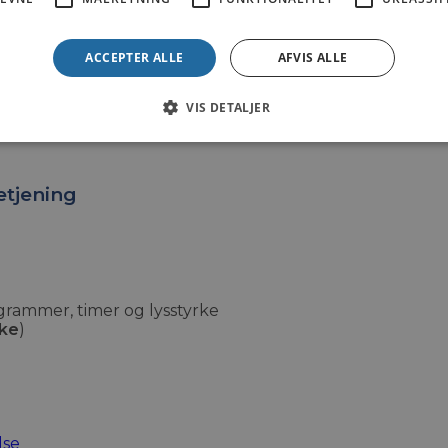
29
,-
d
ACCEPTER ALLE
AFVIS ALLE
fnug Multifarvet Lyskæde Batteridrevet (5 m. – 50 sne
VIS DETALJER
etjening
grammer, timer og lysstyrke
kke
)