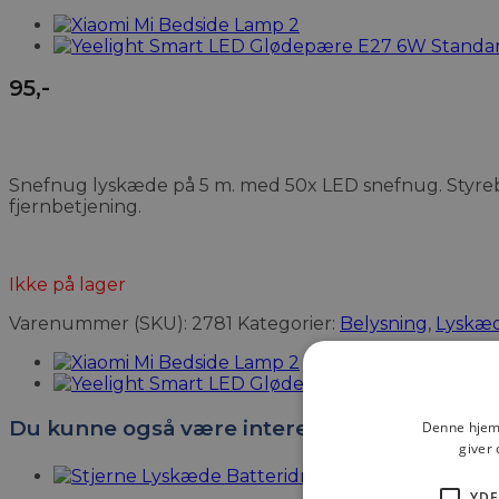
95
,-
Snefnug lyskæde på 5 m. med 50x LED snefnug. Styrebo
fjernbetjening.
Ikke på lager
Varenummer (SKU):
2781
Kategorier:
Belysning
,
Lyskæ
Du kunne også være interesseret i…
Denne hjemm
giver 
Stjerne Lyskæde 
YDE