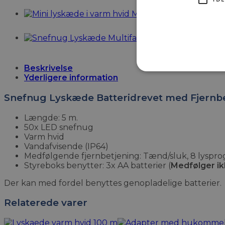
Mini lyskæde i varm hvi
Sne
Beskrivelse
Yderligere information
Snefnug Lyskæde Batteridrevet med Fjernb
Længde: 5 m.
50x LED snefnug
Varm hvid
Vandafvisende (IP64)
Medfølgende fjernbetjening: Tænd/sluk, 8 lyspro
Styreboks benytter: 3x AA batterier (
Medfølger i
Der kan med fordel benyttes genopladelige batterier.
Relaterede varer