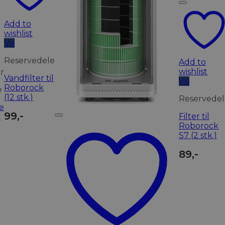
Add to
wishlist
Vis
Reservedele
Add to
wishlist
r
Vandfilter til
Vis
Roborock
e
(12 stk.)
Reservedel
e
99
,-
Filter til
k
Roborock
S7 (2 stk.)
89
,-