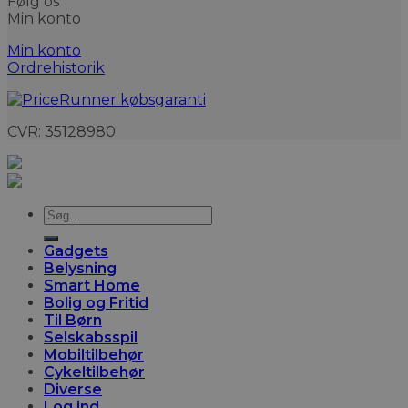
Følg os
Min konto
Min konto
Ordrehistorik
CVR: 35128980
Søg
efter:
Gadgets
Belysning
Smart Home
Bolig og Fritid
Til Børn
Selskabsspil
Mobiltilbehør
Cykeltilbehør
Diverse
Log ind