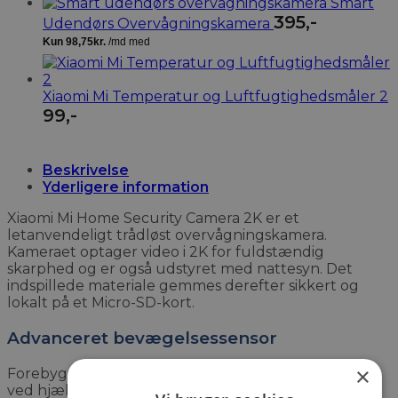
Smart
395
,-
Udendørs Overvågningskamera
Xiaomi Mi Temperatur og Luftfugtighedsmåler 2
99
,-
Beskrivelse
Yderligere information
Xiaomi Mi Home Security Camera 2K er et
letanvendeligt trådløst overvågningskamera.
Kameraet optager video i 2K for fuldstændig
skarphed og er også udstyret med nattesyn. Det
indspillede materiale gemmes derefter sikkert og
lokalt på et Micro-SD-kort.
Advanceret bevægelsessensor
×
Forebyg imod indbrud og få styr på uønskede besøg
ved hjælp af overvågningskamera! Kameraet er