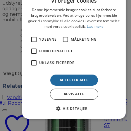
Vi bruger cookies
udstyret med følsomme bevægelsessensor som
opdager bevægelse fra mennesker. Du kan smidigt
Denne hjemmeside bruger cookies til at forbedre
og nemt afspille optaget videoindspildninger på din
brugeroplevelsen. Ved at bruge vores hjemmeside
mobil eller tablet og øge hastigheden op til 16 gange.
giver du samtykke til alle cookies i overensstemmelse
med vores cookiepolitik.
Læs mere
Let at installere
Opløsning på 2K
YDEEVNE
MÅLRETNING
Nattesyn
Bevægelsessensor
FUNKTIONALITET
Talk back-funktion
UKLASSIFICEREDE
Vægt
0,2 kg
ACCEPTER ALLE
Relaterede varer
AFVIS ALLE
VIS DETALJER