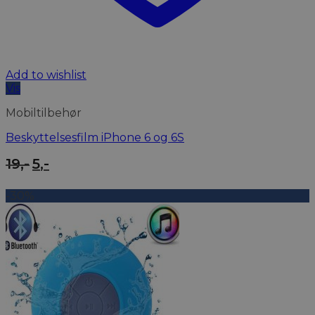
Add to wishlist
Vis
Mobiltilbehør
Beskyttelsesfilm iPhone 6 og 6S
Den
Den
19
,-
5
,-
oprindelige
aktuelle
pris
pris
-30%
var:
er:
19,-.
5,-.