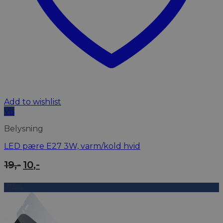
Add to wishlist
Vis
Belysning
LED pære E27 3W, varm/kold hvid
Den
Den
19
,-
10
,-
oprindelige
aktuelle
pris
pris
-74%
var:
er:
19,-.
10,-.