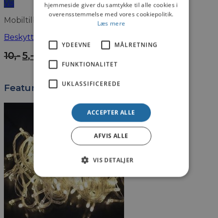
Vis
hjemmeside giver du samtykke til alle cookies i
overensstemmelse med vores cookiepolitik.
Mobiltilbehør
Læs mere
Beskyttelsesfilm iPhone 5/5S
YDEEVNE
MÅLRETNING
Den
Den
10
,-
5
,-
oprindelige
aktuelle
FUNKTIONALITET
pris
pris
var:
er:
UKLASSIFICEREDE
Featured Products Slider
10,-.
5,-.
ACCEPTER ALLE
AFVIS ALLE
VIS DETALJER