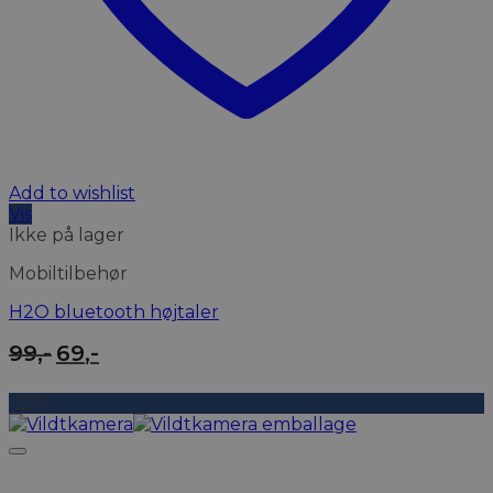
Add to wishlist
Vis
Ikke på lager
Mobiltilbehør
H2O bluetooth højtaler
Den
Den
99
,-
69
,-
oprindelige
aktuelle
pris
pris
-25%
var:
er:
99,-.
69,-.