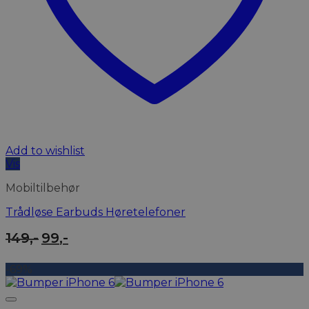
Add to wishlist
Vis
Mobiltilbehør
Trådløse Earbuds Høretelefoner
Den
Den
149
,-
99
,-
oprindelige
aktuelle
pris
pris
-69%
var:
er:
149,-.
99,-.