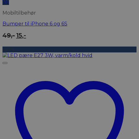
Vis
Mobiltilbehør
Bumper til iPhone 6 og 6S
Den
Den
49
,-
15
,-
oprindelige
aktuelle
pris
pris
-47%
var:
er:
49,-.
15,-.