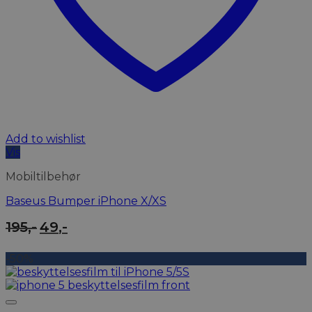
Add to wishlist
Vis
Mobiltilbehør
Baseus Bumper iPhone X/XS
Den
Den
195
,-
49
,-
oprindelige
aktuelle
pris
pris
-50%
var:
er:
195,-.
49,-.