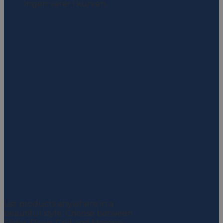
Ingen varer i kurven.
Product Element
List products anywhere in a
beautiful style. Choose between
Slider, Rows, Grid and Masonry