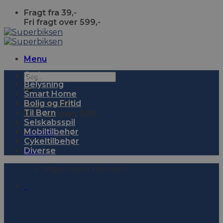
Skip
Fragt fra 39,-
to
Fri fragt over 599,-
content
Menu
Gadgets
Søg
Belysning
efter:
Smart Home
Bolig og Fritid
Fragt fra 39,-
Til Børn
Fri fragt over 599,-
Selskabsspil
Mobiltilbehør
Log ind
Cykeltilbehør
Diverse
Kurv
0
Ingen varer i kurven.
0
Kurv