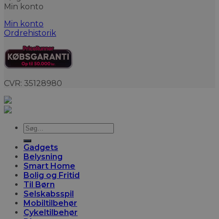
Min konto
Min konto
Ordrehistorik
CVR: 35128980
Søg
efter:
Gadgets
Belysning
Smart Home
Bolig og Fritid
Til Børn
Selskabsspil
Mobiltilbehør
Cykeltilbehør