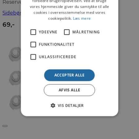
forbedre brugeroplevelsen. Ved at bruge
Reservedele
vores hjemmeside giver du samtykke til alle
cookies i overensstemmelse med vores
Sidebørste til Roborock S5/S8 Sort (2 stk.)
cookiepolitik.
Læs mere
69
,-
YDEEVNE
MÅLRETNING
FUNKTIONALITET
UKLASSIFICEREDE
ACCEPTER ALLE
AFVIS ALLE
VIS DETALJER