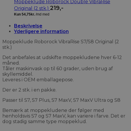
Moppeklude Roborock Double VibraRise
219
,-
Original (2 stk.)
Beskrivelse
Yderligere information
Moppeklude Roborock VibraRise S7/S8 Original (2
stk.)
Det anbefales at udskifte moppekludene hver 6-12
måned.
Tåler maskinvask op til 60 grader, uden brug af
skyllemiddel.
Leveres i OEM emballagepose.
Der er 2 stk. i en pakke.
Passer til S7, S7 Plus, S7 MaxV, S7 MaxV Ultra og S8
Bemærk at moppekludene der følger med
henholdsvis S7 og S7 MaxV, kan variere i farve. Det er
dog stadig samme type moppeklud.