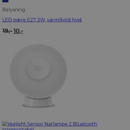
Belysning
LED pære E27 3W, varm/kold hvid
Den
Den
19
,-
10
,-
oprindelige
aktuelle
pris
pris
var:
er:
19,-.
10,-.