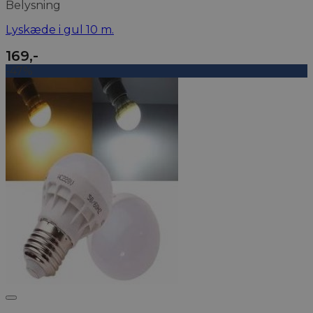
Belysning
Lyskæde i gul 10 m.
169
,-
-47%