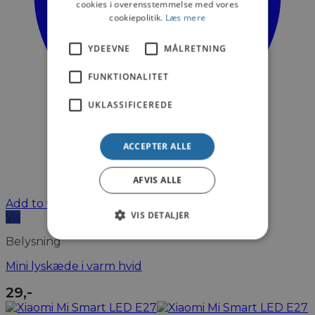
cookies i overensstemmelse med vores
cookiepolitik.
Læs mere
YDEEVNE
MÅLRETNING
FUNKTIONALITET
UKLASSIFICEREDE
ACCEPTER ALLE
AFVIS ALLE
Add to wishlist
VIS DETALJER
Vis
Belysning
Mini lyskæde i varm hvid
29
,-