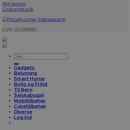
Min konto
Ordrehistorik
CVR: 35128980
Søg
efter:
Gadgets
Belysning
Smart Home
Bolig og Fritid
Til Børn
Selskabsspil
Mobiltilbehør
Cykeltilbehør
Diverse
Log ind