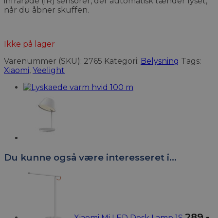
infrarøde (IR) sensorer, der automatisk tænder lyset,
når du åbner skuffen.
Ikke på lager
Varenummer (SKU):
2765
Kategori:
Belysning
Tags:
Xiaomi
,
Yeelight
Du kunne også være interesseret i…
289
,-
Xiaomi Mi LED Desk Lamp 1S