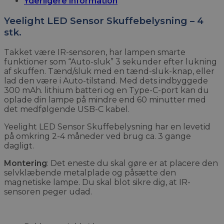
Yderligere information
Yeelight LED Sensor Skuffebelysning – 4
stk.
Takket være IR-sensoren, har lampen smarte
funktioner som “Auto-sluk” 3 sekunder efter lukning
af skuffen. Tænd/sluk med en tænd-sluk-knap, eller
lad den være i Auto-tilstand. Med dets indbyggede
300 mAh. lithium batteri og en Type-C-port kan du
oplade din lampe på mindre end 60 minutter med
det medfølgende USB-C kabel.
Yeelight LED Sensor Skuffebelysning har en levetid
på omkring 2-4 måneder ved brug ca. 3 gange
dagligt.
Montering
: Det eneste du skal gøre er at placere den
selvklæbende metalplade og påsætte den
magnetiske lampe. Du skal blot sikre dig, at IR-
sensoren peger udad.