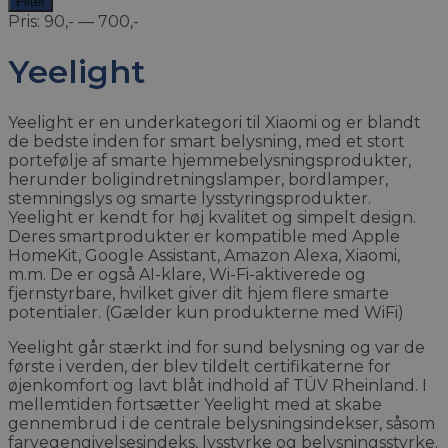
Filter
pris
pris
Pris:
90,-
—
700,-
Yeelight
Yeelight er en underkategori til Xiaomi og er blandt
de bedste inden for smart belysning, med et stort
portefølje af smarte hjemmebelysningsprodukter,
herunder boligindretningslamper, bordlamper,
stemningslys og smarte lysstyringsprodukter.
Yeelight er kendt for høj kvalitet og simpelt design.
Deres smartprodukter er kompatible med Apple
HomeKit, Google Assistant, Amazon Alexa, Xiaomi,
m.m. De er også AI-klare, Wi-Fi-aktiverede og
fjernstyrbare, hvilket giver dit hjem flere smarte
potentialer. (Gælder kun produkterne med WiFi)
Yeelight går stærkt ind for sund belysning og var de
første i verden, der blev tildelt certifikaterne for
øjenkomfort og lavt blåt indhold af TÜV Rheinland. I
mellemtiden fortsætter Yeelight med at skabe
gennembrud i de centrale belysningsindekser, såsom
farvegengivelsesindeks, lysstyrke og belysningsstyrke.