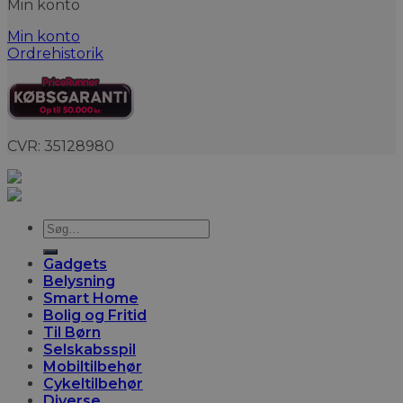
Min konto
Min konto
Ordrehistorik
CVR: 35128980
Søg
efter:
Gadgets
Belysning
Smart Home
Bolig og Fritid
Til Børn
Selskabsspil
Mobiltilbehør
Cykeltilbehør
Diverse