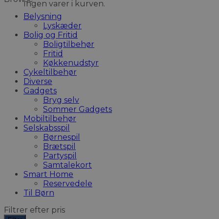
Ingen varer i kurven.
Belysning
Lyskæder
Bolig og Fritid
Boligtilbehør
Fritid
Køkkenudstyr
Cykeltilbehør
Diverse
Gadgets
Bryg selv
Sommer Gadgets
Mobiltilbehør
Selskabsspil
Børnespil
Brætspil
Partyspil
Samtalekort
Smart Home
Reservedele
Til Børn
Filtrer efter pris
Mindste
Højeste