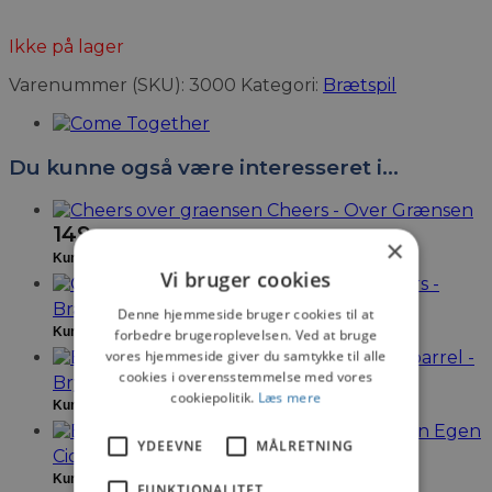
Ikke på lager
Varenummer (SKU):
3000
Kategori:
Brætspil
Du kunne også være interesseret i…
Cheers - Over Grænsen
149
,-
×
Vi bruger cookies
Cheers -
195
,-
Brætspillet til din fest
Denne hjemmeside bruger cookies til at
forbedre brugeroplevelsen. Ved at bruge
vores hjemmeside giver du samtykke til alle
Brewbarrel -
cookies i overensstemmelse med vores
339
,-
Bryg Din Egen Øl
cookiepolitik.
Læs mere
Bryg Din Egen
YDEEVNE
MÅLRETNING
289
,-
Cider
FUNKTIONALITET