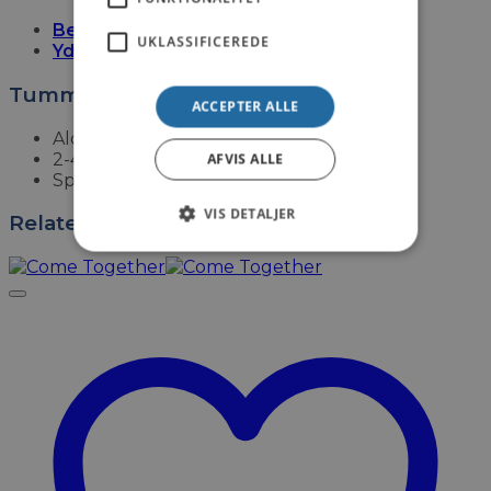
Beskrivelse
UKLASSIFICEREDE
Yderligere information
Tummple – Nordisk udgave
ACCEPTER ALLE
Alder fra 8 år
2-4 spillere
AFVIS ALLE
Spilletid fra 15 min.
VIS DETALJER
Relaterede varer