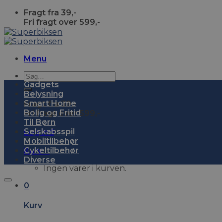
Skip
Fragt fra 39,-
to
Fri fragt over 599,-
content
Menu
Søg
Gadgets
efter:
Belysning
Smart Home
Fragt fra 39,-
Bolig og Fritid
Fri fragt over 599,-
Til Børn
Selskabsspil
Log ind
Mobiltilbehør
Cykeltilbehør
Kurv
0
Diverse
Ingen varer i kurven.
0
Kurv