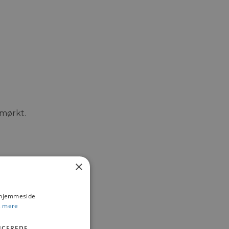
 mørkt.
×
s hjemmeside
 mere
ICEREDE