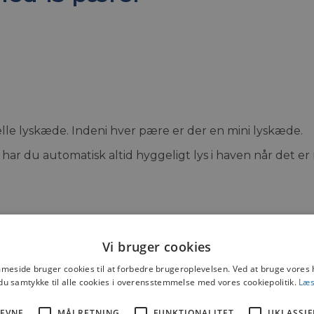
lle lyskæde. Indeni hver pære er der en mini lyskæde.
 har du automatisk altid hyggeligt lys i haven når det er
der
Tags:
Lyskæder
,
Solcelle belysning
Vi bruger cookies
eside bruger cookies til at forbedre brugeroplevelsen. Ved at bruge vore
du samtykke til alle cookies i overensstemmelse med vores cookiepolitik.
Læs
EVNE
MÅLRETNING
FUNKTIONALITET
UKLASSIF