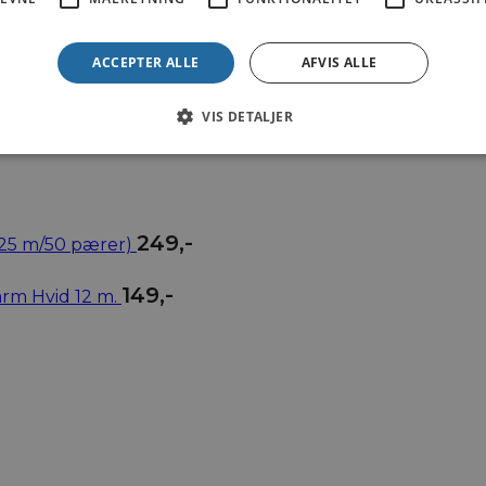
ACCEPTER ALLE
AFVIS ALLE
9
,-
VIS DETALJER
249
,-
,25 m/50 pærer)
149
,-
rm Hvid 12 m.