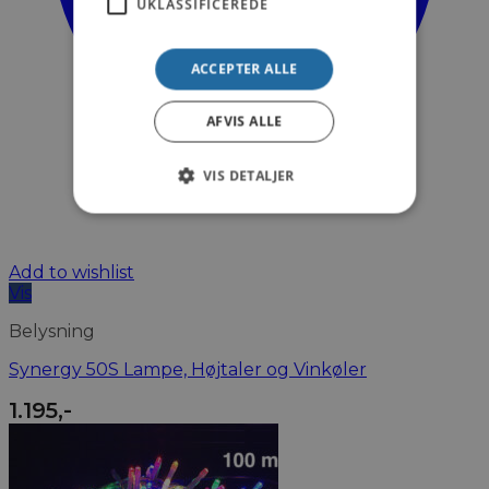
UKLASSIFICEREDE
ACCEPTER ALLE
AFVIS ALLE
VIS DETALJER
Add to wishlist
Vis
Belysning
Synergy 50S Lampe, Højtaler og Vinkøler
1.195
,-