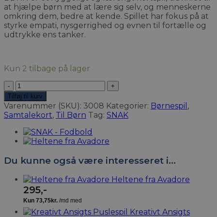
at hjælpe børn med at lære sig selv, og menneskerne
omkring dem, bedre at kende. Spillet har fokus på at
styrke empati, nysgerrighed og evnen til fortælle og
udtrykke ens tanker.
Kun 2 tilbage på lager
SNAK
-
Tilføj til kurv
Børn
Varenummer (SKU):
3008
Kategorier:
Børnespil
,
antal
Samtalekort
,
Til Børn
Tag:
SNAK
Du kunne også være interesseret i…
Heltene fra Avadore
295
,-
Kreativt Ansigts