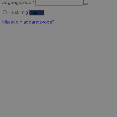
Adgangskode
*
Husk mig
Log ind
Mistet din adgangskode?