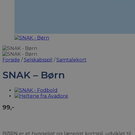
Forside
/
Selskabsspil
/
Samtalekort
SNAK – Børn
99
,-
BØRN er et hyggeligt og lærerigt kortspil, udviklet til