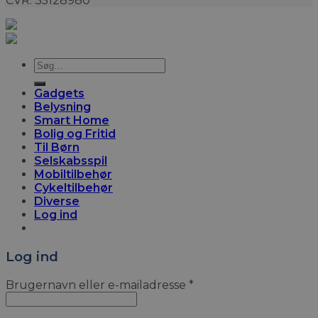
CVR: 35128980
Søg
efter:
Gadgets
Belysning
Smart Home
Bolig og Fritid
Til Børn
Selskabsspil
Mobiltilbehør
Cykeltilbehør
Diverse
Log ind
Log ind
Brugernavn eller e-mailadresse
*