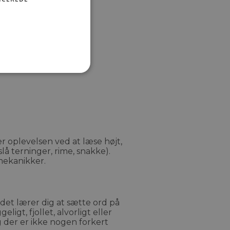
r oplevelsen ved at læse højt,
lå terninger, rime, snakke).
lmekanikker.
 det lærer dig at sætte ord på
t, fjollet, alvorligt eller
 der er ikke nogen forkert