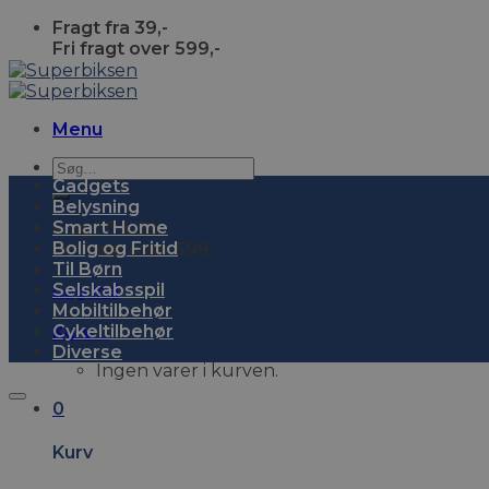
Skip
Fragt fra 39,-
to
Fri fragt over 599,-
content
Menu
Søg
Gadgets
efter:
Belysning
Smart Home
Fragt fra 39,-
Bolig og Fritid
Fri fragt over 599,-
Til Børn
Selskabsspil
Log ind
Mobiltilbehør
Cykeltilbehør
Kurv
0
Diverse
Ingen varer i kurven.
0
Kurv