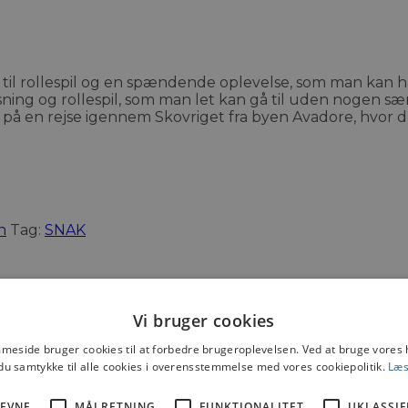
n til rollespil og en spændende oplevelse, som man kan 
ing og rollespil, som man let kan gå til uden nogen særl
ed på en rejse igennem Skovriget fra byen Avadore, hvor 
n
Tag:
SNAK
Vi bruger cookies
eside bruger cookies til at forbedre brugeroplevelsen. Ved at bruge vore
159
,-
pil
du samtykke til alle cookies i overensstemmelse med vores cookiepolitik.
Læs
EVNE
MÅLRETNING
FUNKTIONALITET
UKLASSIF