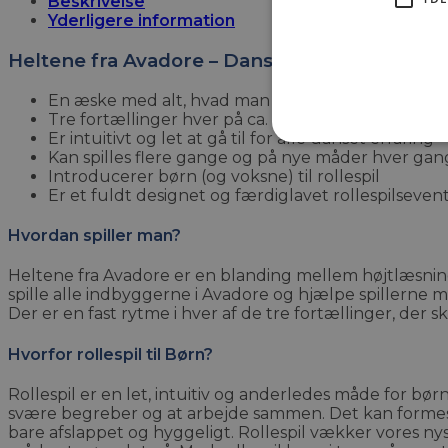
Beskrivelse
Yderligere information
Heltene fra Avadore – Dansk
En æske med alt, hvad man skal bruge til sit even
Tre fortællinger hver på ca. 45 minutter
Er intuitivt og let at gå til for alle uanset erfaring
Kan spilles flere gange og på nye måder hver gan
Introducerer børn (og voksne) til rollespil
Er et fuldt designet og færdiglavet rollespilseven
Hvordan spiller man?
Heltene fra Avadore er en blanding mellem højtlæsning 
spille alle indbyggerne i Avadore og hjælpe spillerne me
Der er en fast rytme i hver af de tre fortællinger, der 
Hvorfor rollespil til Børn?
Rollespil er en let, intuitiv og anderledes måde for bø
svære begreber og at arbejde sammen. Det kan formes, l
bare afslappet og hyggeligt. Rollespil vækker vores n