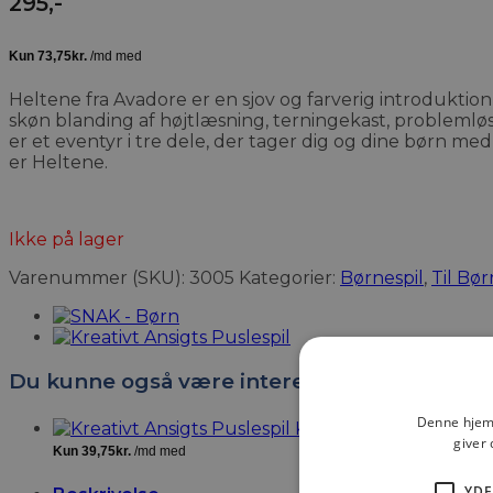
295
,-
Heltene fra Avadore er en sjov og farverig introduktio
skøn blanding af højtlæsning, terningekast, problemløsn
er et eventyr i tre dele, der tager dig og dine børn m
er Heltene.
Ikke på lager
Varenummer (SKU):
3005
Kategorier:
Børnespil
,
Til Bør
Du kunne også være interesseret i…
Denne hjemm
Kreativt Ansigts Pusles
giver 
YDE