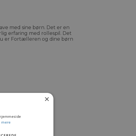
have med sine børn. Det er en
ig erfaring med rollespil. Det
du er Fortælleren og dine børn
×
s hjemmeside
 mere
ICEREDE