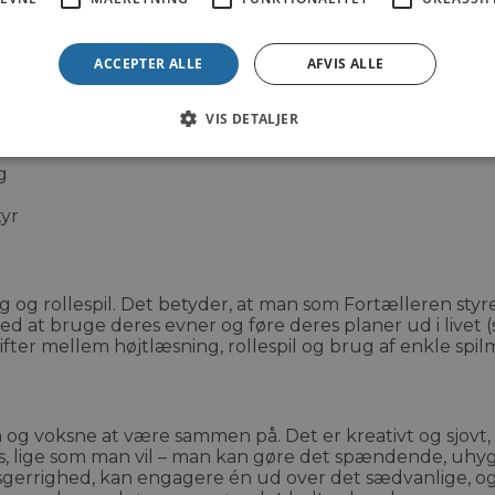
ACCEPTER ALLE
AFVIS ALLE
tyr
VIS DETALJER
g
tyr
og rollespil. Det betyder, at man som Fortælleren styre
d at bruge deres evner og føre deres planer ud i livet (s
skifter mellem højtlæsning, rollespil og brug af enkle spi
rn og voksne at være sammen på. Det er kreativt og sjovt,
ige som man vil – man kan gøre det spændende, uhyggelig
ysgerrighed, kan engagere én ud over det sædvanlige, og