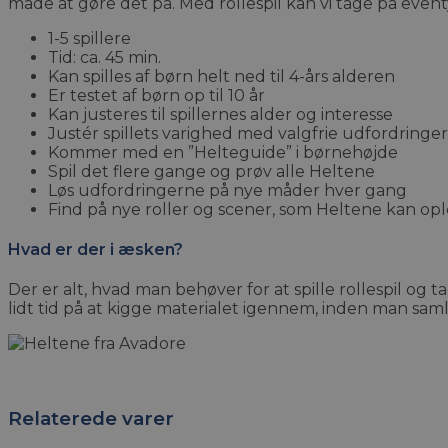
måde at gøre det på. Med rollespil kan vi tage på eve
1-5 spillere
Tid: ca. 45 min.
Kan spilles af børn helt ned til 4-års alderen
Er testet af børn op til 10 år
Kan justeres til spillernes alder og interesse
Justér spillets varighed med valgfrie udfordringer
Kommer med en ”Helteguide” i børnehøjde
Spil det flere gange og prøv alle Heltene
Løs udfordringerne på nye måder hver gang
Find på nye roller og scener, som Heltene kan op
Hvad er der i æsken?
Der er alt, hvad man behøver for at spille rollespil og t
lidt tid på at kigge materialet igennem, inden man sam
Relaterede varer