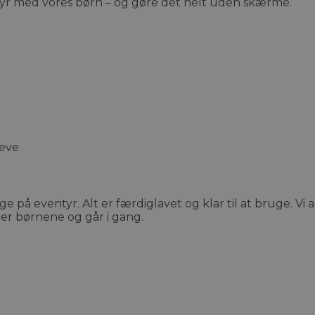
ntyr med vores børn – og gøre det helt uden skærme.
leve
age på eventyr. Alt er færdiglavet og klar til at bruge. Vi
ler børnene og går i gang.