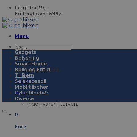
Skip
Fragt fra 39,-
to
Fri fragt over 599,-
content
Menu
Søg
Gadgets
efter:
Belysning
Smart Home
Fragt fra 39,-
Bolig og Fritid
Fri fragt over 599,-
Til Børn
Selskabsspil
Log ind
Mobiltilbehør
Cykeltilbehør
Kurv
0
Diverse
Ingen varer i kurven.
0
Kurv