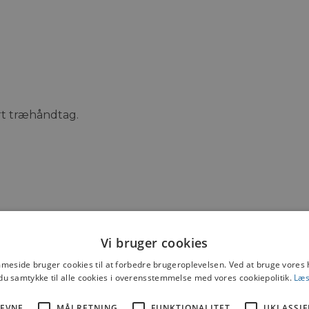
rt træhåndtag.
Vi bruger cookies
eside bruger cookies til at forbedre brugeroplevelsen. Ved at bruge vore
du samtykke til alle cookies i overensstemmelse med vores cookiepolitik.
Læs
EVNE
MÅLRETNING
FUNKTIONALITET
UKLASSIF