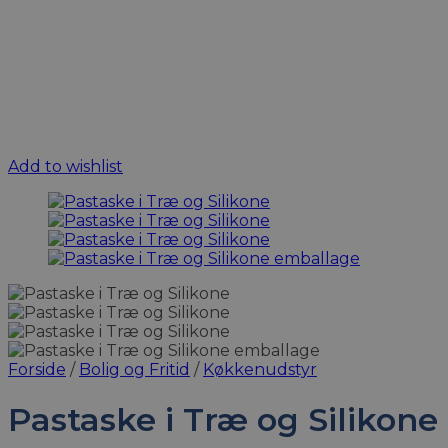
Add to wishlist
Forside
/
Bolig og Fritid
/
Køkkenudstyr
Pastaske i Træ og Silikone