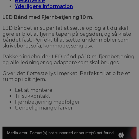
Beskrivelse
Yderligere information
LED Bånd med Fjernbetjening 10 m.
LED båndet er super let at sætte op, og alt du skal
gøre er blot at fjerne tapen på bagsiden, og så kliste
båndet fast. Perfekt til at sætte under møbler som
skrivebord, sofa, kommode, seng osv.
Pakken indeholder LED bånd på 10 m. fjernbetjening
og alle ledninger og adaptere som skal bruges.
Giver det flotteste lys i mørket. Perfekt til at pifte et
rum op i dit hjem.
Let at montere
Til stikkontakt
Fjernbetjening medfølger
Uendelig mange farver
Videoafspiller
Media error: Format(s) not supported or source(s) not found