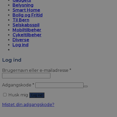
Gadgets
Belysning
Smart Home
Bolig og Fritid
Til Børn
Selskabsspil
Mobiltilbehør
Cykeltilbehør
Diverse
Log ind
Log ind
Brugernavn eller e-mailadresse
*
Adgangskode
*
Husk mig
Log ind
Mistet din adgangskode?