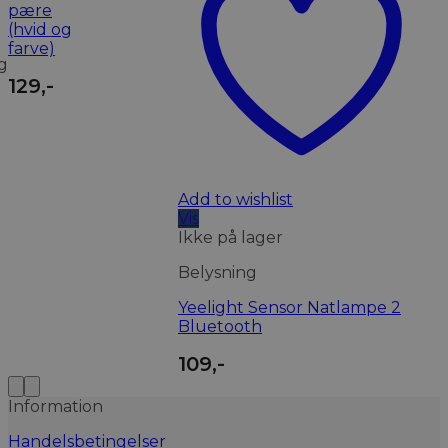
pære
(hvid og
farve)
g
129
,-
Add to wishlist
Vis
Ikke på lager
Belysning
Yeelight Sensor Natlampe 2
Bluetooth
109
,-
Information
Handelsbetingelser