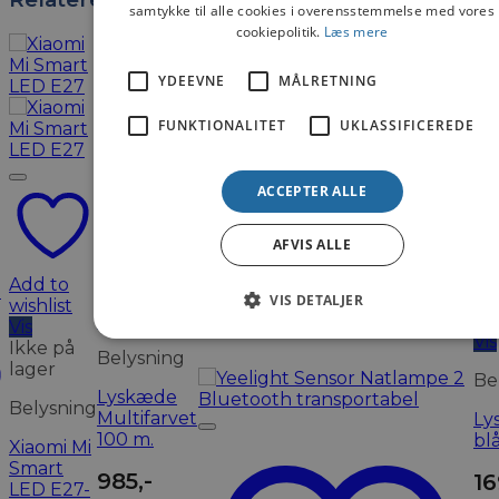
samtykke til alle cookies i overensstemmelse med vores
cookiepolitik.
Læs mere
YDEEVNE
MÅLRETNING
FUNKTIONALITET
UKLASSIFICEREDE
ACCEPTER ALLE
AFVIS ALLE
Add to
Add to
wishlist
Ad
VIS DETALJER
wishlist
Vis
wis
Vis
Vis
Ikke på
Belysning
lager
Be
Lyskæde
Belysning
Multifarvet
Ly
100 m.
bl
Xiaomi Mi
Smart
985
,-
16
LED E27-