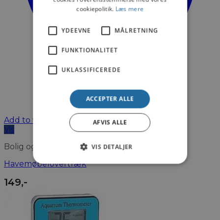
cookiepolitik.
Læs mere
YDEEVNE
MÅLRETNING
FUNKTIONALITET
UKLASSIFICEREDE
ACCEPTER ALLE
Add to wishlist
AFVIS ALLE
Vis
Bolig og Fritid
VIS DETALJER
Havemøbelovertræk
149
,-