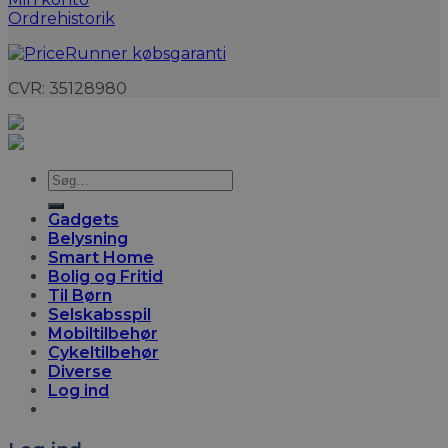
Ordrehistorik
CVR: 35128980
Søg
efter:
Gadgets
Belysning
Smart Home
Bolig og Fritid
Til Børn
Selskabsspil
Mobiltilbehør
Cykeltilbehør
Diverse
Log ind