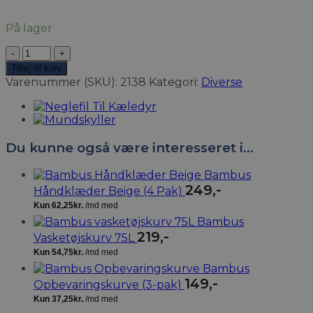
På lager
Anti
Colour
Tilføj til kurv
Sheets
Varenummer (SKU):
2138
Kategori:
Diverse
(12
stk.)
antal
Du kunne også være interesseret i…
Bambus
249
,-
Håndklæder Beige (4 Pak)
Bambus
219
,-
Vasketøjskurv 75L
Bambus
149
,-
Opbevaringskurve (3-pak)