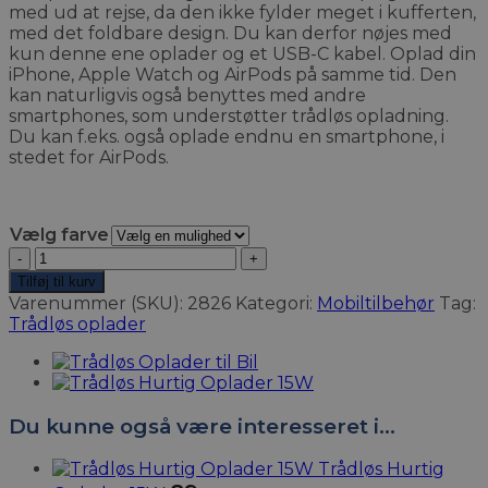
med ud at rejse, da den ikke fylder meget i kufferten,
med det foldbare design. Du kan derfor nøjes med
kun denne ene oplader og et USB-C kabel. Oplad din
iPhone, Apple Watch og AirPods på samme tid. Den
kan naturligvis også benyttes med andre
smartphones, som understøtter trådløs opladning.
Du kan f.eks. også oplade endnu en smartphone, i
stedet for AirPods.
Vælg farve
3-
i-
Tilføj til kurv
1
Varenummer (SKU):
2826
Kategori:
Mobiltilbehør
Tag:
Trådløs
Trådløs oplader
Oplader
Magnetisk
antal
Du kunne også være interesseret i…
Trådløs Hurtig