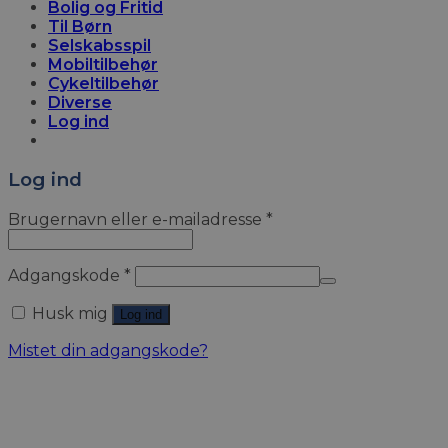
Bolig og Fritid
Til Børn
Selskabsspil
Mobiltilbehør
Cykeltilbehør
Diverse
Log ind
Log ind
Brugernavn eller e-mailadresse
*
Adgangskode
*
Husk mig
Log ind
Mistet din adgangskode?