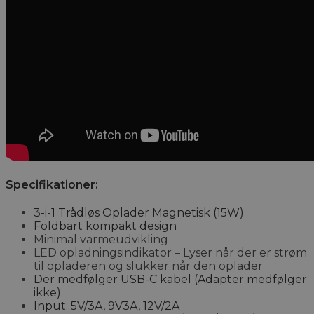
Specifikationer:
3-i-1 Trådløs Oplader Magnetisk (15W)
Foldbart kompakt design
Minimal varmeudvikling
LED opladningsindikator – Lyser når der er strøm
til opladeren og slukker når den oplader
Der medfølger USB-C kabel (Adapter medfølger
ikke)
Input: 5V/3A, 9V3A, 12V/2A