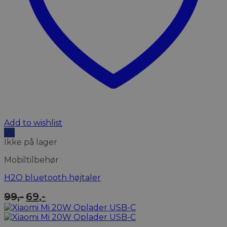
Add to wishlist
Vis
Ikke på lager
Mobiltilbehør
H2O bluetooth højtaler
Den
Den
99
,-
69
,-
oprindelige
aktuelle
pris
pris
var:
er: