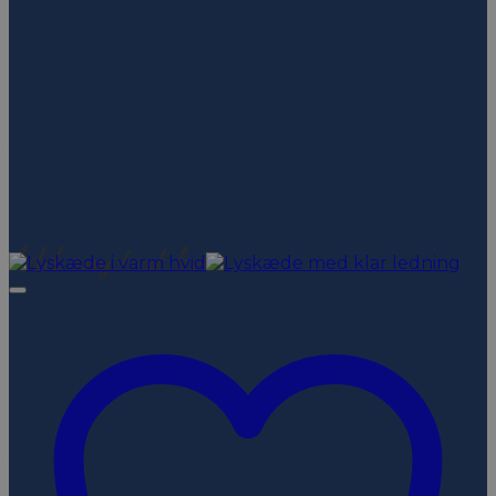
Add Any Headline
here
Featured Products
Add any text here…
New arrivals
on the shop
Browse
Add Any Headline
here