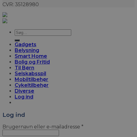
CVR: 35128980
Søg
efter:
Gadgets
Belysning
Smart Home
Bolig og Fritid
Til Børn
Selskabsspil
Mobiltilbehør
Cykeltilbehør
Diverse
Log ind
Log ind
Brugernavn eller e-mailadresse
*