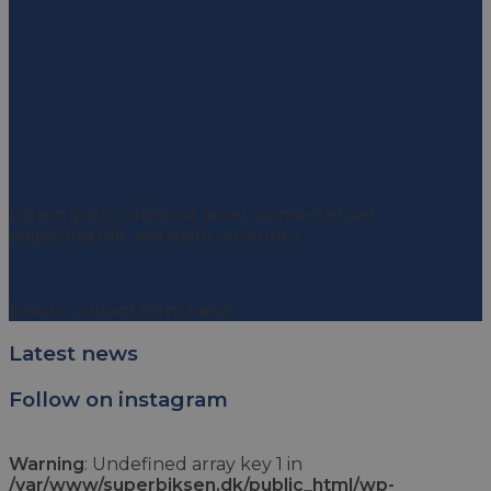
Signup for Newsletter
Lorem ipsum dolor sit amet, consectetuer
adipiscing elit, sed diam nonumm.
(insert contact form here)
Latest news
Follow on instagram
Warning
: Undefined array key 1 in
/var/www/superbiksen.dk/public_html/wp-