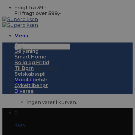
Skip
Fragt fra 39,-
to
Fri fragt over 599,-
content
Menu
Gadgets
Søg
Belysning
efter:
Smart Home
Bolig og Fritid
Fragt fra 39,-
Til Børn
Fri fragt over 599,-
Selskabsspil
Mobiltilbehør
Log ind
Cykeltilbehør
Diverse
Kurv
0
Ingen varer i kurven.
0
Kurv