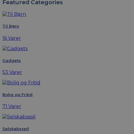
Featured Categories
Til Børn
16 Varer
Gadgets
53 Varer
Bolig og Fritid
71 Varer
Selskabsspil