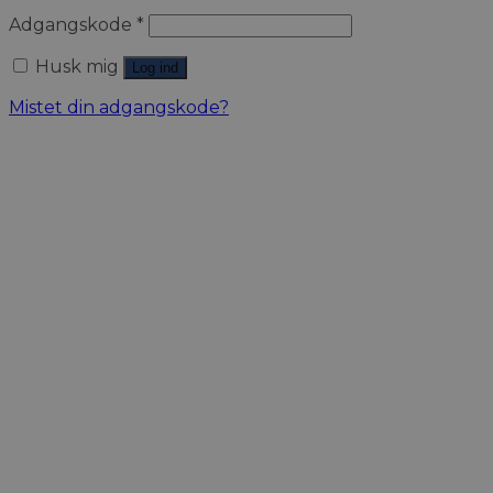
Adgangskode
*
Husk mig
Log ind
Mistet din adgangskode?