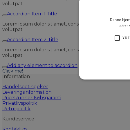
volutpat.
Accordion Item 1 Title
Denne hjemm
Lorem ipsum dolor sit amet, consectetuer adipiscing e
giver 
volutpat.
YDE
Accordion Item 2 Title
Lorem ipsum dolor sit amet, consectetuer adipiscing e
volutpat.
Add any element to accordion
Click me!
Information
Handelsbetingelser
Leveringsinformation
PriceRunner Købsgaranti
Privatlivspolitik
Returpolitik
Kundeservice
Kontakt os