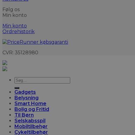
Følg os
Min konto
Min konto
Ordrehistorik
CVR: 35128980
Søg
efter:
Gadgets
Belysning
Smart Home
Bolig og Fritid
Til Børn
Selskabsspil
Mobiltilbehør
Cykeltilbehør