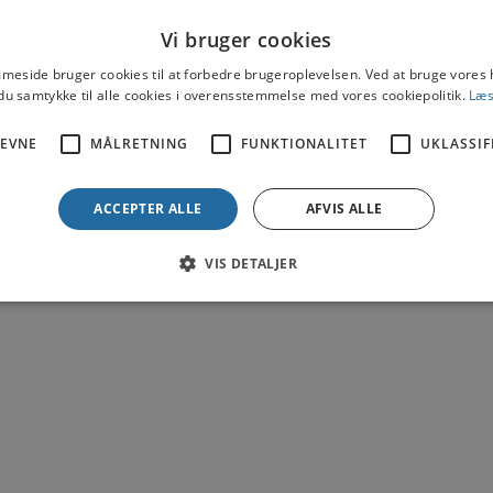
Vi bruger cookies
eside bruger cookies til at forbedre brugeroplevelsen. Ved at bruge vore
lit, sed diam nonummy nibh euismod tincidunt ut laoree
du samtykke til alle cookies i overensstemmelse med vores cookiepolitik.
Læs
EVNE
MÅLRETNING
FUNKTIONALITET
UKLASSIF
lit, sed diam nonummy nibh euismod tincidunt ut laoree
ACCEPTER ALLE
AFVIS ALLE
VIS DETALJER