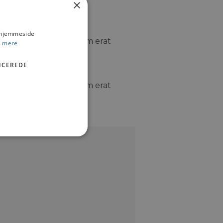
×
s hjemmeside
t dolore magna aliquam erat
 mere
ICEREDE
t dolore magna aliquam erat