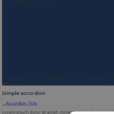
Ingen varer i kurven.
Accordion element
Create beautiful accordion sections. You can add any 
panels.
Simple accordion
Accordion Title
Lorem ipsum dolor sit amet, consectetuer adipiscing e