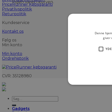
Ingen varer i kurven.
PriceRunner Købsgaranti
Privatlivspolitik
Returpolitik
Kundeservice
Kontakt os
Denne hjemm
giver 
Følg os
Min konto
YDE
Min konto
Ordrehistorik
CVR: 35128980
Søg
efter:
Gadgets