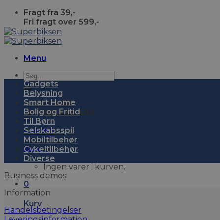
Skip
Fragt fra 39,-
to
Fri fragt over 599,-
content
Menu
Søg
Gadgets
efter:
Belysning
Smart Home
Fragt fra 39,-
Bolig og Fritid
Fri fragt over 599,-
Til Børn
Selskabsspil
Log ind
Mobiltilbehør
Cykeltilbehør
Kurv
0
Diverse
Ingen varer i kurven.
Business demos
0
Information
Kurv
Handelsbetingelser
Leveringsinformation