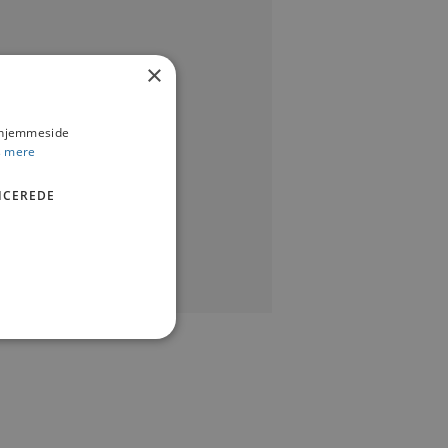
×
s hjemmeside
 mere
ICEREDE